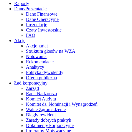
Raporty
Dane/Prezentacje
Dane Finansowe
Dane Operacyjne
Prezentacje
Czaty Inwestorskie
FAQ
Akcje
Akcjonariat
Struktura głosów na WZA
Notowania
Rekomendacje
Analitycy
Polityka dywidendy
Oferta publiczna
Ład korporacyjny
Zarząd
Rada Nadzorcza
Komitet Audytu
Komitet ds. Nominacji i Wynagrodzeń
Walne Zgromadzenie
Biegły rewident
Zasady dobrych praktyk
Dokumenty korporacyjne
Programy Motywacyjne