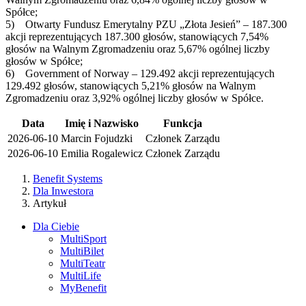
Spółce;
5) Otwarty Fundusz Emerytalny PZU „Złota Jesień” – 187.300
akcji reprezentujących 187.300 głosów, stanowiących 7,54%
głosów na Walnym Zgromadzeniu oraz 5,67% ogólnej liczby
głosów w Spółce;
6) Government of Norway – 129.492 akcji reprezentujących
129.492 głosów, stanowiących 5,21% głosów na Walnym
Zgromadzeniu oraz 3,92% ogólnej liczby głosów w Spółce.
Data
Imię i Nazwisko
Funkcja
2026-06-10
Marcin Fojudzki
Członek Zarządu
2026-06-10
Emilia Rogalewicz
Członek Zarządu
Benefit Systems
Dla Inwestora
Artykuł
Dla Ciebie
MultiSport
MultiBilet
MultiTeatr
MultiLife
MyBenefit