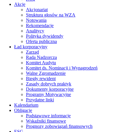
Akcje
Akcjonariat
Struktura głosów na WZA
Notowania
Rekomendacje
Analitycy
Polityka dywidendy
Oferta publiczna
Ład korporacyjny
Zarząd
Rada Nadzorcza
Komitet Audytu
Komitet ds. Nominacji i Wynagrodzeń
Walne Zgromadzenie
Biegły rewident
Zasady dobrych praktyk
Dokumenty korporacyjne
Programy Motywacyjne
Przydatne linki
Kalendarium
Obligacje
Podstawowe informacje
Wskaźniki finansowe
Prognozy zobowiązań finansowych
ESG