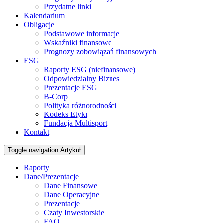
Przydatne linki
Kalendarium
Obligacje
Podstawowe informacje
Wskaźniki finansowe
Prognozy zobowiązań finansowych
ESG
Raporty ESG (niefinansowe)
Odpowiedzialny Biznes
Prezentacje ESG
B-Corp
Polityka różnorodności
Kodeks Etyki
Fundacja Multisport
Kontakt
Toggle navigation
Artykuł
Raporty
Dane/Prezentacje
Dane Finansowe
Dane Operacyjne
Prezentacje
Czaty Inwestorskie
FAQ