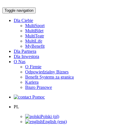
Toggle navigation
Dla Ciebie
MultiSport
MultiBilet
MultiTeatr
MultiLife
MyBenefit
Dla Partnera
Dla Inwestora
O Nas
O Firmie
Odpowiedzialny Biznes
Benefit Systems za granicą
Kariera
Biuro Prasowe
Pomoc
PL
Polski (pl)
English (eng)