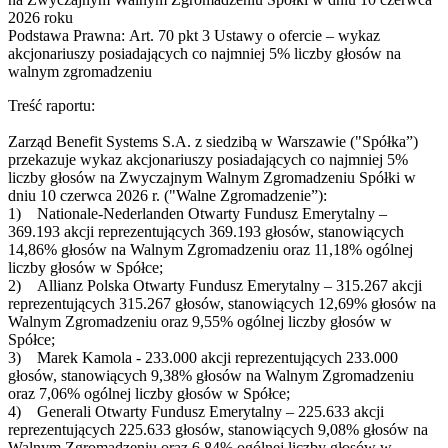
2026 roku
Podstawa Prawna: Art. 70 pkt 3 Ustawy o ofercie – wykaz
akcjonariuszy posiadających co najmniej 5% liczby głosów na
walnym zgromadzeniu
Treść raportu:
Zarząd Benefit Systems S.A. z siedzibą w Warszawie ("Spółka”)
przekazuje wykaz akcjonariuszy posiadających co najmniej 5%
liczby głosów na Zwyczajnym Walnym Zgromadzeniu Spółki w
dniu 10 czerwca 2026 r. ("Walne Zgromadzenie”):
1) Nationale-Nederlanden Otwarty Fundusz Emerytalny –
369.193 akcji reprezentujących 369.193 głosów, stanowiących
14,86% głosów na Walnym Zgromadzeniu oraz 11,18% ogólnej
liczby głosów w Spółce;
2) Allianz Polska Otwarty Fundusz Emerytalny – 315.267 akcji
reprezentujących 315.267 głosów, stanowiących 12,69% głosów na
Walnym Zgromadzeniu oraz 9,55% ogólnej liczby głosów w
Spółce;
3) Marek Kamola - 233.000 akcji reprezentujących 233.000
głosów, stanowiących 9,38% głosów na Walnym Zgromadzeniu
oraz 7,06% ogólnej liczby głosów w Spółce;
4) Generali Otwarty Fundusz Emerytalny – 225.633 akcji
reprezentujących 225.633 głosów, stanowiących 9,08% głosów na
Walnym Zgromadzeniu oraz 6,84% ogólnej liczby głosów w