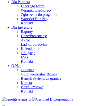
Dla Partnera
Dlaczego warto
Warunki współpracy
Zgłoszenia do programu
Wartości Fair Play
Kontakt
Dla Inwestora
Raporty
Dane/Prezentacje
Akcje
Ład korporacyjny
Kalendarium
Obligacje
ESG
Kontakt
O Nas
O Firmie
Odpowiedzialny Biznes
Benefit Systems za granicą
Kariera
Biuro Prasowe
Kontakt