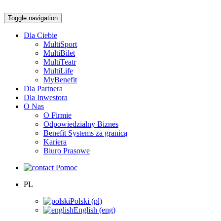
Toggle navigation
Dla Ciebie
MultiSport
MultiBilet
MultiTeatr
MultiLife
MyBenefit
Dla Partnera
Dla Inwestora
O Nas
O Firmie
Odpowiedzialny Biznes
Benefit Systems za granicą
Kariera
Biuro Prasowe
Pomoc
PL
Polski (pl)
English (eng)