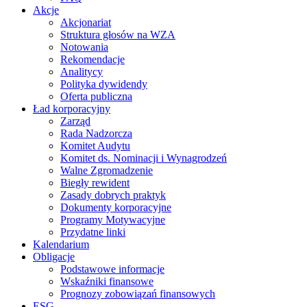
Akcje
Akcjonariat
Struktura głosów na WZA
Notowania
Rekomendacje
Analitycy
Polityka dywidendy
Oferta publiczna
Ład korporacyjny
Zarząd
Rada Nadzorcza
Komitet Audytu
Komitet ds. Nominacji i Wynagrodzeń
Walne Zgromadzenie
Biegły rewident
Zasady dobrych praktyk
Dokumenty korporacyjne
Programy Motywacyjne
Przydatne linki
Kalendarium
Obligacje
Podstawowe informacje
Wskaźniki finansowe
Prognozy zobowiązań finansowych
ESG