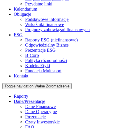
Przydatne linki
Kalendarium
Obligacje
Podstawowe informacje
Wskaźniki finansowe
Prognozy zobowiązań finansowych
ESG
Raporty ESG (niefinansowe)
Odpowiedzialny Biznes
Prezentacje ESG
B-Corp
Polityka różnorodności
Kodeks Etyki
Fundacja Multisport
Kontakt
Toggle navigation
Walne Zgromadzenie
Raporty
Dane/Prezentacje
Dane Finansowe
Dane Operacyjne
Prezentacje
Czaty Inwestorskie
FAQ