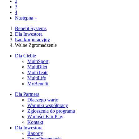
2
3
4
Następna
»
Benefit Systems
Dla Inwestora
Ład korporacyjny
Walne Zgromadzenie
Dla Ciebie
MultiSport
MultiBilet
MultiTeatr
MultiLife
MyBenefit
Dla Partnera
Dlaczego warto
Warunki współpracy
Zgłoszenia do programu
Wartości Fair Play
Kontakt
Dla Inwestora
Raporty
Dane/Prezentacje