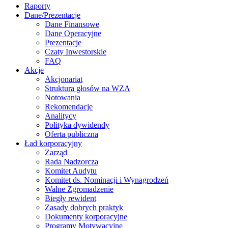
Raporty
Dane/Prezentacje
Dane Finansowe
Dane Operacyjne
Prezentacje
Czaty Inwestorskie
FAQ
Akcje
Akcjonariat
Struktura głosów na WZA
Notowania
Rekomendacje
Analitycy
Polityka dywidendy
Oferta publiczna
Ład korporacyjny
Zarząd
Rada Nadzorcza
Komitet Audytu
Komitet ds. Nominacji i Wynagrodzeń
Walne Zgromadzenie
Biegły rewident
Zasady dobrych praktyk
Dokumenty korporacyjne
Programy Motywacyjne