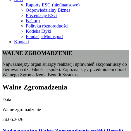
Raporty ESG (niefinansowe)
Odpowiedzialny Biznes
Prezentacje ESG
B-Corp
Polityka różnorodności
Kodeks Etyki
Fundacja Multisport
Kontakt
WALNE ZGROMADZENIE
Najważniejszy organ służący realizacji uprawnień akcjonariuszy do
kierowania działalnością spółki. Zapoznaj się z przedmiotem obrad
Walnego Zgromadzenia Benefit Systems.
Walne Zgromadzenia
Data
Walne zgromadzenie
24.06.2026
Nadzwyczajne Walne Zgromadzenie spółki Benefit