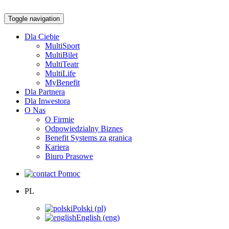
Toggle navigation
Dla Ciebie
MultiSport
MultiBilet
MultiTeatr
MultiLife
MyBenefit
Dla Partnera
Dla Inwestora
O Nas
O Firmie
Odpowiedzialny Biznes
Benefit Systems za granicą
Kariera
Biuro Prasowe
Pomoc
PL
Polski (pl)
English (eng)