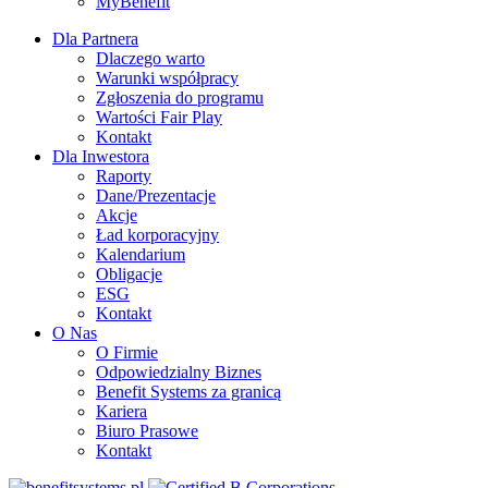
MyBenefit
Dla Partnera
Dlaczego warto
Warunki współpracy
Zgłoszenia do programu
Wartości Fair Play
Kontakt
Dla Inwestora
Raporty
Dane/Prezentacje
Akcje
Ład korporacyjny
Kalendarium
Obligacje
ESG
Kontakt
O Nas
O Firmie
Odpowiedzialny Biznes
Benefit Systems za granicą
Kariera
Biuro Prasowe
Kontakt