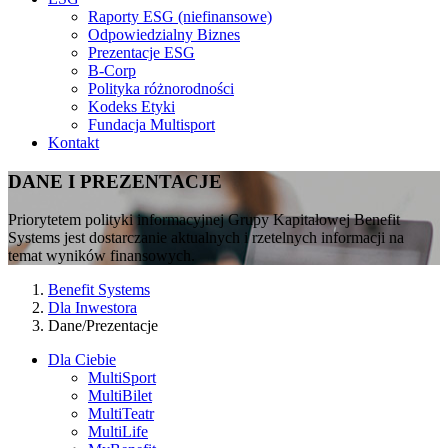
Raporty ESG (niefinansowe)
Odpowiedzialny Biznes
Prezentacje ESG
B-Corp
Polityka różnorodności
Kodeks Etyki
Fundacja Multisport
Kontakt
DANE I PREZENTACJE
Priorytetem polityki informacyjnej Grupy Kapitałowej Benefit
Systems jest dostarczanie aktualnych i rzetelnych informacji na
temat wyników finansowych.
Benefit Systems
Dla Inwestora
Dane/Prezentacje
Dla Ciebie
MultiSport
MultiBilet
MultiTeatr
MultiLife