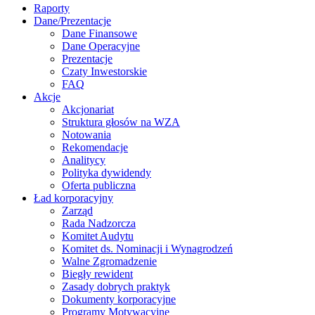
Raporty
Dane/Prezentacje
Dane Finansowe
Dane Operacyjne
Prezentacje
Czaty Inwestorskie
FAQ
Akcje
Akcjonariat
Struktura głosów na WZA
Notowania
Rekomendacje
Analitycy
Polityka dywidendy
Oferta publiczna
Ład korporacyjny
Zarząd
Rada Nadzorcza
Komitet Audytu
Komitet ds. Nominacji i Wynagrodzeń
Walne Zgromadzenie
Biegły rewident
Zasady dobrych praktyk
Dokumenty korporacyjne
Programy Motywacyjne