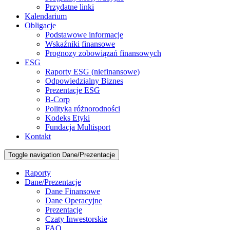
Przydatne linki
Kalendarium
Obligacje
Podstawowe informacje
Wskaźniki finansowe
Prognozy zobowiązań finansowych
ESG
Raporty ESG (niefinansowe)
Odpowiedzialny Biznes
Prezentacje ESG
B-Corp
Polityka różnorodności
Kodeks Etyki
Fundacja Multisport
Kontakt
Toggle navigation
Dane/Prezentacje
Raporty
Dane/Prezentacje
Dane Finansowe
Dane Operacyjne
Prezentacje
Czaty Inwestorskie
FAQ