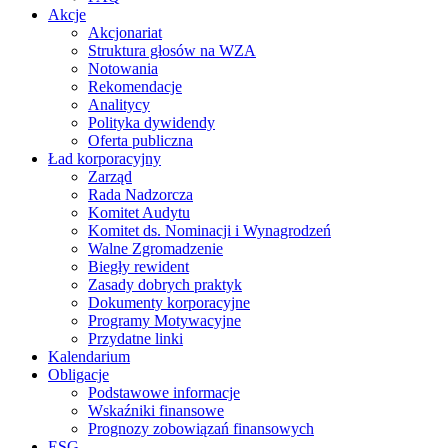
Akcje
Akcjonariat
Struktura głosów na WZA
Notowania
Rekomendacje
Analitycy
Polityka dywidendy
Oferta publiczna
Ład korporacyjny
Zarząd
Rada Nadzorcza
Komitet Audytu
Komitet ds. Nominacji i Wynagrodzeń
Walne Zgromadzenie
Biegły rewident
Zasady dobrych praktyk
Dokumenty korporacyjne
Programy Motywacyjne
Przydatne linki
Kalendarium
Obligacje
Podstawowe informacje
Wskaźniki finansowe
Prognozy zobowiązań finansowych
ESG