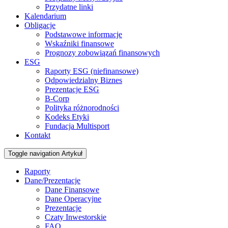
Przydatne linki
Kalendarium
Obligacje
Podstawowe informacje
Wskaźniki finansowe
Prognozy zobowiązań finansowych
ESG
Raporty ESG (niefinansowe)
Odpowiedzialny Biznes
Prezentacje ESG
B-Corp
Polityka różnorodności
Kodeks Etyki
Fundacja Multisport
Kontakt
Toggle navigation
Artykuł
Raporty
Dane/Prezentacje
Dane Finansowe
Dane Operacyjne
Prezentacje
Czaty Inwestorskie
FAQ