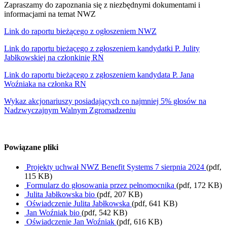
Zapraszamy do zapoznania się z niezbędnymi dokumentami i
informacjami na temat NWZ
Link do raportu bieżącego z ogłoszeniem NWZ
Link do raportu bieżącego z zgłoszeniem kandydatki P. Julity
Jabłkowskiej na członkinię RN
Link do raportu bieżącego z zgłoszeniem kandydata P. Jana
Woźniaka na członka RN
Wykaz akcjonariuszy posiadających co najmniej 5% głosów na
Nadzwyczajnym Walnym Zgromadzeniu
Powiązane pliki
Projekty uchwał NWZ Benefit Systems 7 sierpnia 2024
(pdf,
115 KB)
Formularz do głosowania przez pełnomocnika
(pdf, 172 KB)
Julita Jabłkowska bio
(pdf, 207 KB)
Oświadczenie Julita Jabłkowska
(pdf, 641 KB)
Jan Woźniak bio
(pdf, 542 KB)
Oświadczenie Jan Woźniak
(pdf, 616 KB)