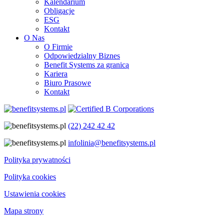
Kalendarium
Obligacje
ESG
Kontakt
O Nas
O Firmie
Odpowiedzialny Biznes
Benefit Systems za granicą
Kariera
Biuro Prasowe
Kontakt
(22) 242 42 42
infolinia@benefitsystems.pl
Polityka prywatności
Polityka cookies
Ustawienia cookies
Mapa strony