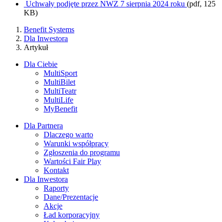
Uchwały podjęte przez NWZ 7 sierpnia 2024 roku
(pdf, 125
KB)
Benefit Systems
Dla Inwestora
Artykuł
Dla Ciebie
MultiSport
MultiBilet
MultiTeatr
MultiLife
MyBenefit
Dla Partnera
Dlaczego warto
Warunki współpracy
Zgłoszenia do programu
Wartości Fair Play
Kontakt
Dla Inwestora
Raporty
Dane/Prezentacje
Akcje
Ład korporacyjny