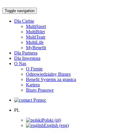
Toggle navigation
Dla Ciebie
MultiSport
MultiBilet
MultiTeatr
MultiLife
MyBenefit
Dla Partnera
Dla Inwestora
O Nas
O Firmie
Odpowiedzialny Biznes
Benefit Systems za granicą
Kariera
Biuro Prasowe
Pomoc
PL
Polski (pl)
English (eng)