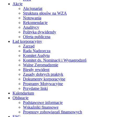
Akcje
Akcjonariat
Struktura głosów na WZA
Notowania
Rekomendacje
Analitycy
Polityka dywidendy
Oferta publiczna
Ład korporacyjny
Zarząd
Rada Nadzorcza
Komitet Audytu
Komitet ds. Nominacji i Wynagrodzeń
Walne Zgromadzenie
Biegły rewident
Zasady dobrych praktyk
Dokumenty korporacyjne
Programy Motywacyjne
Przydatne linki
Kalendarium
Obligacje
Podstawowe informacje
Wskaźniki finansowe
Prognozy zobowiązań finansowych
ESG