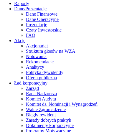
Raporty
Dane/Prezentacje
Dane Finansowe
Dane Operacyjne
Prezentacje
Czaty Inwestorskie
FAQ
Akcje
Akcjonariat
Struktura głosów na WZA
Notowania
Rekomendacje
Analitycy
Polityka dywidendy
Oferta publiczna
Ład korporacyjny
Zarząd
Rada Nadzorcza
Komitet Audytu
Komitet ds. Nominacji i Wynagrodzeń
Walne Zgromadzenie
Biegły rewident
Zasady dobrych praktyk
Dokumenty korporacyjne
Programy Motywacyjne