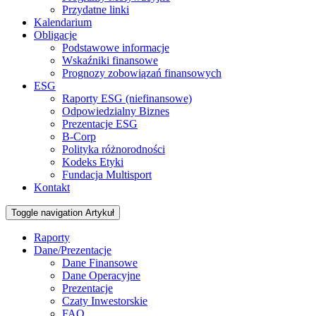
Przydatne linki
Kalendarium
Obligacje
Podstawowe informacje
Wskaźniki finansowe
Prognozy zobowiązań finansowych
ESG
Raporty ESG (niefinansowe)
Odpowiedzialny Biznes
Prezentacje ESG
B-Corp
Polityka różnorodności
Kodeks Etyki
Fundacja Multisport
Kontakt
Toggle navigation
Artykuł
Raporty
Dane/Prezentacje
Dane Finansowe
Dane Operacyjne
Prezentacje
Czaty Inwestorskie
FAQ