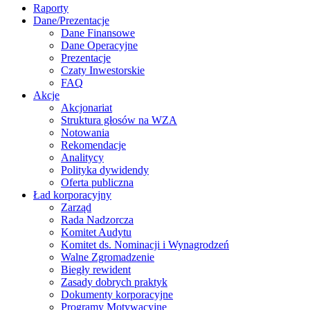
Raporty
Dane/Prezentacje
Dane Finansowe
Dane Operacyjne
Prezentacje
Czaty Inwestorskie
FAQ
Akcje
Akcjonariat
Struktura głosów na WZA
Notowania
Rekomendacje
Analitycy
Polityka dywidendy
Oferta publiczna
Ład korporacyjny
Zarząd
Rada Nadzorcza
Komitet Audytu
Komitet ds. Nominacji i Wynagrodzeń
Walne Zgromadzenie
Biegły rewident
Zasady dobrych praktyk
Dokumenty korporacyjne
Programy Motywacyjne