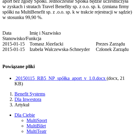
aport bez zgody Spółki. Jednocześnie Spółka będzie uczestniczyła
w zyskach i stratach Travel Benefity sp. z o.o. sp. k. (zmiana firmy
spółki na MultiBenefit sp. z .o.o. sp. k w trakcie rejestracji w sądzie)
w stosunku 99,90 %.
Data Imię i Nazwisko
Stanowisko/Funkcja
2015-01-15 Tomasz Józefacki Prezes Zarządu
2015-01-15 Izabela Walczewska-Schneyder Członek Zarządu
Powiązane pliki
20150115_RB5_NP_spółka_aport_v_1.0.docx
(docx, 21
KB)
Benefit Systems
Dla Inwestora
Artykuł
Dla Ciebie
MultiSport
MultiBilet
MultiTeatr