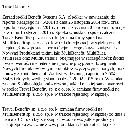
Treść Raportu:
Zarząd spółki Benefit Systems S.A. (Spółka) w nawiązaniu do
raportu bieżącego nr 45/2014 z dnia 25 listopada 2014 roku oraz
raportu bieżącego nr 3/2015 z dnia 13 stycznia 2015 roku informuje,
iż w dniu 15 stycznia 2015 r. Spółka wniosła do spółki zależnej
Travel Benefity sp. z o.o. sp. k. (zmiana firmy spółki na
MultiBenefit sp. z .o.o. sp. k w trakcie rejestracji w sądzie) wkład
niepieniężny w postaci aportu obejmującego aktywa związane z
Nowymi Produktami takimi jak: MultiBenefit, MultiBilet,
MultiTeatr oraz MultiKafateria obejmujące w szczególności: środki
trwałe, wartości niematerialne i prawne przypisane do segmentu
Nowych Produktów (w tym produktów wyżej wymienionych) oraz
umowy z kontrahentami. Wartość wniesionego aportu to 3 504
554,60 złotych, według stanu na dzień 28.02.2015 roku. W zamian
za aport Spółka objęła podwyższony wkład o takiej samej wartości
w spółce Travel Benefity sp. z o.o. sp. k. (zmiana firmy spółki na
MultiBenefit sp. z .o.o. sp. k w trakcie rejestracji w sądzie).
Travel Benefity sp. z o.o. sp. k. (zmiana firmy spółki na
MultiBenefit sp. z .o.o. sp. k w trakcie rejestracji w sądzie) od dnia 1
marca 2015 roku będzie skupiać w sobie wszystkie produkty i
usługi Spółki związane z ww. produktami. Podmiot ten będzie