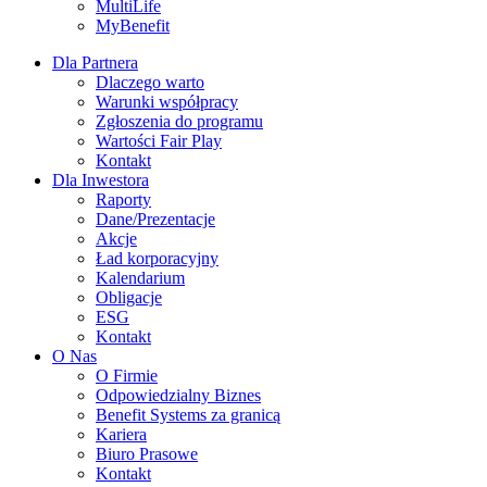
MultiLife
MyBenefit
Dla Partnera
Dlaczego warto
Warunki współpracy
Zgłoszenia do programu
Wartości Fair Play
Kontakt
Dla Inwestora
Raporty
Dane/Prezentacje
Akcje
Ład korporacyjny
Kalendarium
Obligacje
ESG
Kontakt
O Nas
O Firmie
Odpowiedzialny Biznes
Benefit Systems za granicą
Kariera
Biuro Prasowe
Kontakt