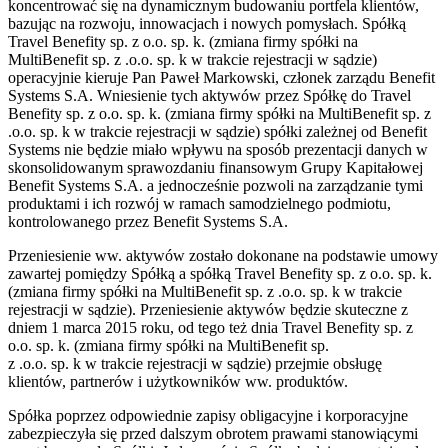
koncentrować się na dynamicznym budowaniu portfela klientów,
bazując na rozwoju, innowacjach i nowych pomysłach. Spółką
Travel Benefity sp. z o.o. sp. k. (zmiana firmy spółki na
MultiBenefit sp. z .o.o. sp. k w trakcie rejestracji w sądzie)
operacyjnie kieruje Pan Paweł Markowski, członek zarządu Benefit
Systems S.A. Wniesienie tych aktywów przez Spółkę do Travel
Benefity sp. z o.o. sp. k. (zmiana firmy spółki na MultiBenefit sp. z
.o.o. sp. k w trakcie rejestracji w sądzie) spółki zależnej od Benefit
Systems nie będzie miało wpływu na sposób prezentacji danych w
skonsolidowanym sprawozdaniu finansowym Grupy Kapitałowej
Benefit Systems S.A. a jednocześnie pozwoli na zarządzanie tymi
produktami i ich rozwój w ramach samodzielnego podmiotu,
kontrolowanego przez Benefit Systems S.A.
Przeniesienie ww. aktywów zostało dokonane na podstawie umowy
zawartej pomiędzy Spółką a spółką Travel Benefity sp. z o.o. sp. k.
(zmiana firmy spółki na MultiBenefit sp. z .o.o. sp. k w trakcie
rejestracji w sądzie). Przeniesienie aktywów będzie skuteczne z
dniem 1 marca 2015 roku, od tego też dnia Travel Benefity sp. z
o.o. sp. k. (zmiana firmy spółki na MultiBenefit sp.
z .o.o. sp. k w trakcie rejestracji w sądzie) przejmie obsługę
klientów, partnerów i użytkowników ww. produktów.
Spółka poprzez odpowiednie zapisy obligacyjne i korporacyjne
zabezpieczyła się przed dalszym obrotem prawami stanowiącymi