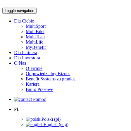
Toggle navigation
Dla Ciebie
MultiSport
MultiBilet
MultiTeatr
MultiLife
MyBenefit
Dla Partnera
Dla Inwestora
O Nas
O Firmie
Odpowiedzialny Biznes
Benefit Systems za granicą
Kariera
Biuro Prasowe
Pomoc
PL
Polski (pl)
English (eng)