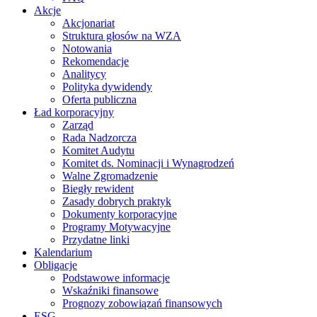
Akcje
Akcjonariat
Struktura głosów na WZA
Notowania
Rekomendacje
Analitycy
Polityka dywidendy
Oferta publiczna
Ład korporacyjny
Zarząd
Rada Nadzorcza
Komitet Audytu
Komitet ds. Nominacji i Wynagrodzeń
Walne Zgromadzenie
Biegły rewident
Zasady dobrych praktyk
Dokumenty korporacyjne
Programy Motywacyjne
Przydatne linki
Kalendarium
Obligacje
Podstawowe informacje
Wskaźniki finansowe
Prognozy zobowiązań finansowych
ESG