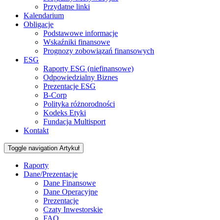
Przydatne linki
Kalendarium
Obligacje
Podstawowe informacje
Wskaźniki finansowe
Prognozy zobowiązań finansowych
ESG
Raporty ESG (niefinansowe)
Odpowiedzialny Biznes
Prezentacje ESG
B-Corp
Polityka różnorodności
Kodeks Etyki
Fundacja Multisport
Kontakt
Toggle navigation
Artykuł
Raporty
Dane/Prezentacje
Dane Finansowe
Dane Operacyjne
Prezentacje
Czaty Inwestorskie
FAQ