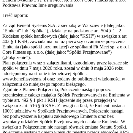
Podstawa Prawna: Inne uregulowania
Treść raportu:
Zarząd Benefit Systems S.A. z siedzibą w Warszawie (dalej jako:
"Emitent" lub "Spółka"), działając na podstawie art. 504 § 1 i 2
Kodeksu spółek handlowych (dalej jako: "KSH") w związku z art.
402 § 1 KSH, zawiadamia po raz pierwszy o zamiarze połączenia
Emitenta (jako spółki przejmującej) ze spółkami Fit Meet sp. z o.o. i
Core Fitness sp. z o.o. (dalej jako: "Spółki Przejmowane")
(„Połączenie”).
Plan połączenia wraz z załącznikami, uzgodniony przez łączące się
spółki w dniu 7 maja 2026 roku, został w dniu 8 maja 2026 roku
udostępniony na stronie internetowej Spółki -
www.benefitsystems.pl oraz podany do publicznej wiadomości w
załączeniu do niniejszego raportu bieżącego.
Zgodnie z Planem Połączenia, Połączenie nastąpi poprzez
przeniesienie całego majątku Spółek Przejmowanych na Emitenta w
trybie art. 492 § 1 pkt 1 KSH (łączenie się przez przejęcie) w
związku z art. 516 § 6 KSH. Z uwagi na fakt, że Emitent posiada
100% udziałów w Spółkach Przejmowanych, Połączenie nastąpi
bez podwyższenia kapitału zakładowego Emitenta oraz bez
wymiany udziałów Spółek Przejmowanych na akcje Emitenta. W
związku z Połączeniem nie nastąpi również zmiana Statutu Spółki.
Połączenie nastąpi z dniem wpisu do rejestru przedsiębiorców KRS,