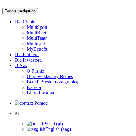
Toggle navigation
Dla Ciebie
MultiSport
MultiBilet
MultiTeatr
MultiLife
MyBenefit
Dla Partnera
Dla Inwestora
O Nas
O Firmie
Odpowiedzialny Biznes
Benefit Systems za granicą
Kariera
Biuro Prasowe
Pomoc
PL
Polski (pl)
English (eng)