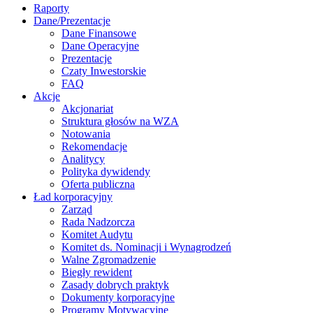
Raporty
Dane/Prezentacje
Dane Finansowe
Dane Operacyjne
Prezentacje
Czaty Inwestorskie
FAQ
Akcje
Akcjonariat
Struktura głosów na WZA
Notowania
Rekomendacje
Analitycy
Polityka dywidendy
Oferta publiczna
Ład korporacyjny
Zarząd
Rada Nadzorcza
Komitet Audytu
Komitet ds. Nominacji i Wynagrodzeń
Walne Zgromadzenie
Biegły rewident
Zasady dobrych praktyk
Dokumenty korporacyjne
Programy Motywacyjne