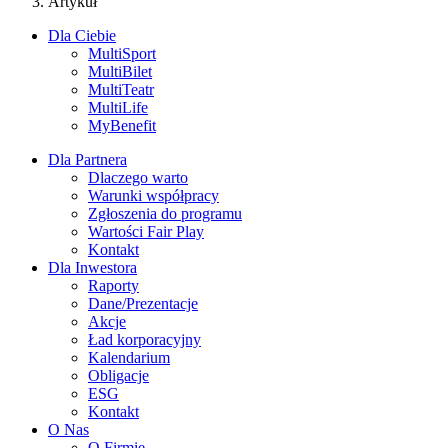
Artykuł
Dla Ciebie
MultiSport
MultiBilet
MultiTeatr
MultiLife
MyBenefit
Dla Partnera
Dlaczego warto
Warunki współpracy
Zgłoszenia do programu
Wartości Fair Play
Kontakt
Dla Inwestora
Raporty
Dane/Prezentacje
Akcje
Ład korporacyjny
Kalendarium
Obligacje
ESG
Kontakt
O Nas
O Firmie