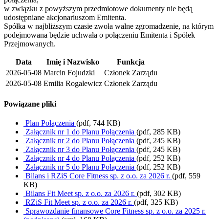
w związku z powyższym przedmiotowe dokumenty nie będą
udostępniane akcjonariuszom Emitenta.
Spółka w najbliższym czasie zwoła walne zgromadzenie, na którym
podejmowana będzie uchwała o połączeniu Emitenta i Spółek
Przejmowanych.
Data
Imię i Nazwisko
Funkcja
2026-05-08
Marcin Fojudzki
Członek Zarządu
2026-05-08
Emilia Rogalewicz
Członek Zarządu
Powiązane pliki
Plan Połączenia
(pdf, 744 KB)
Załącznik nr 1 do Planu Połączenia
(pdf, 285 KB)
Załącznik nr 2 do Planu Połączenia
(pdf, 245 KB)
Załącznik nr 3 do Planu Połączenia
(pdf, 245 KB)
Załącznik nr 4 do Planu Połączenia
(pdf, 252 KB)
Załącznik nr 5 do Planu Połączenia
(pdf, 252 KB)
Bilans i RZiS Core Fitness sp. z o.o. za 2026 r.
(pdf, 559
KB)
Bilans Fit Meet sp. z o.o. za 2026 r.
(pdf, 302 KB)
RZiS Fit Meet sp. z o.o. za 2026 r.
(pdf, 325 KB)
Sprawozdanie finansowe Core Fitness sp. z o.o. za 2025 r.