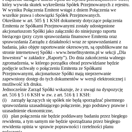
który wywoła skutek wykreślenia Spółek Przejmowanych z rejestru.
W wyniku Połączenia Emitent wstąpi z dniem Połączenia we
wszelkie prawa i obowiązki Spółek Przejmowanych.
Określone w art. 505 § 1 KSH dokumenty dotyczące połączenia
Emitenta ze Spółkami Przejmowanymi zostały udostępnione
akcjonariuszom Spółki jako załączniki do niniejszego raportu
bieżącego (przy czym sprawozdania finansowe Emitenta oraz
sprawozdania Zarządu z działalności wraz ze sprawozdaniami z
badania, jako objęte raportowanie okresowym, są opublikowane na
stronie internetowej Spółki - www.benefitsystems.pl w sekcji „Dla
Inwestora” w zakładce „Raporty”). Do dnia zakończenia walnego
zgromadzenia, w którego porządku obrad przewidziane będzie
podjęcie uchwały o połączeniu Emitenta ze Spółkami
Przejmowanymi, akcjonariusze Spółki mają nieprzerwanie
zapewniony dostęp do tych dokumentów w wersji elektronicznej i
możliwość ich druku.
Jednocześnie Zarząd Spółki wskazuje, że z uwagi na dyspozycję
art. 516 § 5 i 6 KSH w zw. z art. 516 § 1 KSH:
(i) zarządy łączących się spółek nie będą sporządzać pisemnego
sprawozdania uzasadniającego połączenie, jego podstawy prawne i
uzasadnienie ekonomiczne,
(ii) plan połączenia nie będzie poddawany badaniu przez biegłego
rewidenta, a tym samym nie będzie sporządzana przez biegłego
rewidenta opinia w sprawie poprawności i rzetelności planu
połączenia,