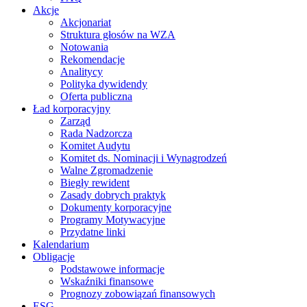
Akcje
Akcjonariat
Struktura głosów na WZA
Notowania
Rekomendacje
Analitycy
Polityka dywidendy
Oferta publiczna
Ład korporacyjny
Zarząd
Rada Nadzorcza
Komitet Audytu
Komitet ds. Nominacji i Wynagrodzeń
Walne Zgromadzenie
Biegły rewident
Zasady dobrych praktyk
Dokumenty korporacyjne
Programy Motywacyjne
Przydatne linki
Kalendarium
Obligacje
Podstawowe informacje
Wskaźniki finansowe
Prognozy zobowiązań finansowych
ESG