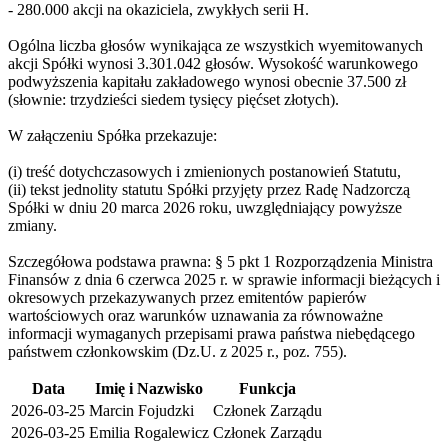
- 280.000 akcji na okaziciela, zwykłych serii H.
Ogólna liczba głosów wynikająca ze wszystkich wyemitowanych
akcji Spółki wynosi 3.301.042 głosów. Wysokość warunkowego
podwyższenia kapitału zakładowego wynosi obecnie 37.500 zł
(słownie: trzydzieści siedem tysięcy pięćset złotych).
W załączeniu Spółka przekazuje:
(i) treść dotychczasowych i zmienionych postanowień Statutu,
(ii) tekst jednolity statutu Spółki przyjęty przez Radę Nadzorczą
Spółki w dniu 20 marca 2026 roku, uwzględniający powyższe
zmiany.
Szczegółowa podstawa prawna: § 5 pkt 1 Rozporządzenia Ministra
Finansów z dnia 6 czerwca 2025 r. w sprawie informacji bieżących i
okresowych przekazywanych przez emitentów papierów
wartościowych oraz warunków uznawania za równoważne
informacji wymaganych przepisami prawa państwa niebędącego
państwem członkowskim (Dz.U. z 2025 r., poz. 755).
Data
Imię i Nazwisko
Funkcja
2026-03-25
Marcin Fojudzki
Członek Zarządu
2026-03-25
Emilia Rogalewicz
Członek Zarządu