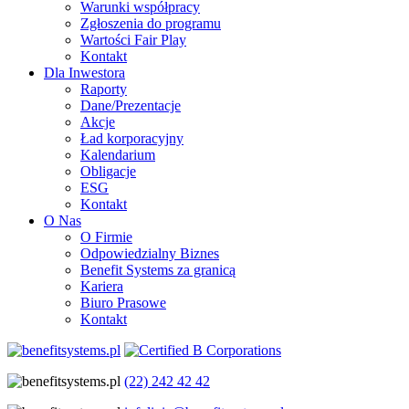
Warunki współpracy
Zgłoszenia do programu
Wartości Fair Play
Kontakt
Dla Inwestora
Raporty
Dane/Prezentacje
Akcje
Ład korporacyjny
Kalendarium
Obligacje
ESG
Kontakt
O Nas
O Firmie
Odpowiedzialny Biznes
Benefit Systems za granicą
Kariera
Biuro Prasowe
Kontakt
(22) 242 42 42