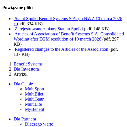
Powiązane pliki
Statut Spółki Benefit Systems S.A. po NWZ 10 marca 2026
r.
(pdf, 334 KB)
Zarejestrowane zmiany Statutu Spółki
(pdf, 148 KB)
Articles of Association of Benefit Systems S.A. Consolidated
Wording after EGM resolution of 10 march 2026
(pdf, 297
KB)
Registered changes to the Articles of the Association
(pdf,
137 KB)
Benefit Systems
Dla Inwestora
Artykuł
Dla Ciebie
MultiSport
MultiBilet
MultiTeatr
MultiLife
MyBenefit
Dla Partnera
Dlaczego warto