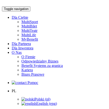
Toggle navigation
Dla Ciebie
MultiSport
MultiBilet
MultiTeatr
MultiLife
MyBenefit
Dla Partnera
Dla Inwestora
O Nas
O Firmie
Odpowiedzialny Biznes
Benefit Systems za granicą
Kariera
Biuro Prasowe
Pomoc
PL
Polski (pl)
English (eng)