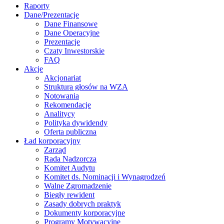
Raporty
Dane/Prezentacje
Dane Finansowe
Dane Operacyjne
Prezentacje
Czaty Inwestorskie
FAQ
Akcje
Akcjonariat
Struktura głosów na WZA
Notowania
Rekomendacje
Analitycy
Polityka dywidendy
Oferta publiczna
Ład korporacyjny
Zarząd
Rada Nadzorcza
Komitet Audytu
Komitet ds. Nominacji i Wynagrodzeń
Walne Zgromadzenie
Biegły rewident
Zasady dobrych praktyk
Dokumenty korporacyjne
Programy Motywacyjne