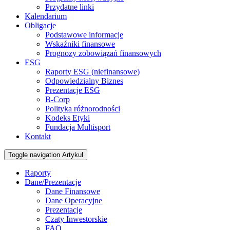
Przydatne linki
Kalendarium
Obligacje
Podstawowe informacje
Wskaźniki finansowe
Prognozy zobowiązań finansowych
ESG
Raporty ESG (niefinansowe)
Odpowiedzialny Biznes
Prezentacje ESG
B-Corp
Polityka różnorodności
Kodeks Etyki
Fundacja Multisport
Kontakt
Toggle navigation
Artykuł
Raporty
Dane/Prezentacje
Dane Finansowe
Dane Operacyjne
Prezentacje
Czaty Inwestorskie
FAQ