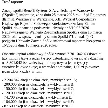
Treść raportu:
Zarząd spółki Benefit Systems S.A. z siedzibą w Warszawie
("Spółka") informuje, że w dniu 25 marca 2026 roku Sąd Rejonowy
dla m.st. Warszawy w Warszawie, XIII Wydział Gospodarczy
Krajowego Rejestru Sądowego, zarejestrował zmiany Statutu
Spółki, dokonane na podstawie uchwały nr 6/10.03.2026
Nadzwyczajnego Walnego Zgromadzenia Spółki z dnia 10 marca
2026 roku w sprawie zmiany statutu Spółki ("Uchwała"). O
podjęciu Uchwały Zarząd Spółki informował raportem bieżącym nr
16/2026 z dnia 10 marca 2026 roku.
Obecnie kapitał zakładowy Spółki wynosi 3.301.042 zł (słownie:
trzy miliony trzysta jeden tysięcy czterdzieści dwa złote) i dzieli się
na 3.301.042 (słownie: trzy miliony trzysta jeden tysięcy
czterdzieści dwie akcje) o wartości nominalnej 1,00 zł (słownie:
jeden złoty każda), w tym:
- 2.204.842 akcji na okaziciela, zwykłych serii A;
- 200.000 akcji na okaziciela, zwykłych serii B;
- 150.000 akcji na okaziciela, zwykłych serii C;
- 120.000 akcji na okaziciela, zwykłych serii D;
- 74.700 akcji na okaziciela, zwykłych serii E;
- 184.000 akcji na okaziciela, zwykłych serii F;
- 87.500 akcji na okaziciela, zwykłych serii G;