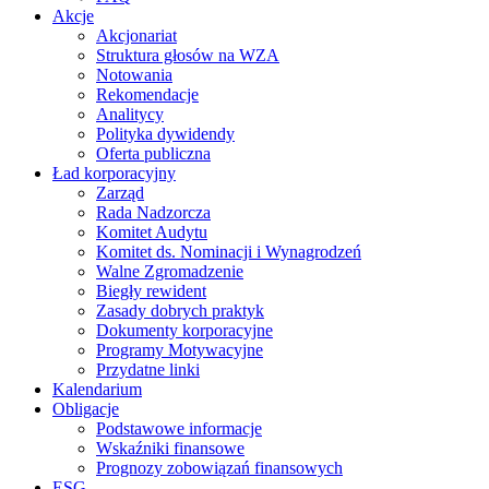
Akcje
Akcjonariat
Struktura głosów na WZA
Notowania
Rekomendacje
Analitycy
Polityka dywidendy
Oferta publiczna
Ład korporacyjny
Zarząd
Rada Nadzorcza
Komitet Audytu
Komitet ds. Nominacji i Wynagrodzeń
Walne Zgromadzenie
Biegły rewident
Zasady dobrych praktyk
Dokumenty korporacyjne
Programy Motywacyjne
Przydatne linki
Kalendarium
Obligacje
Podstawowe informacje
Wskaźniki finansowe
Prognozy zobowiązań finansowych
ESG