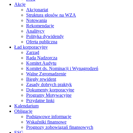
Akcje
Akcjonariat
Struktura głosów na WZA
Notowania
Rekomendacje
Analitycy
Polityka dywidendy
Oferta publiczna
Ład korporacyjny
Zarząd
Rada Nadzorcza
Komitet Audytu
Komitet ds. Nominacji i Wynagrodzeń
Walne Zgromadzenie
Biegły rewident
Zasady dobrych praktyk
Dokumenty korporacyjne
Programy Motywacyjne
Przydatne linki
Kalendarium
Obligacje
Podstawowe informacje
Wskaźniki finansowe
Prognozy zobowiązań finansowych
ESG