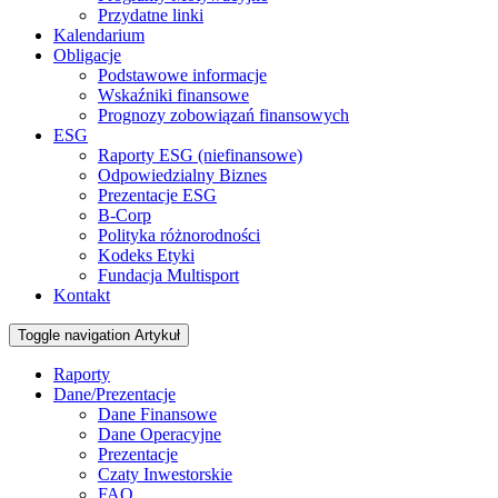
Przydatne linki
Kalendarium
Obligacje
Podstawowe informacje
Wskaźniki finansowe
Prognozy zobowiązań finansowych
ESG
Raporty ESG (niefinansowe)
Odpowiedzialny Biznes
Prezentacje ESG
B-Corp
Polityka różnorodności
Kodeks Etyki
Fundacja Multisport
Kontakt
Toggle navigation
Artykuł
Raporty
Dane/Prezentacje
Dane Finansowe
Dane Operacyjne
Prezentacje
Czaty Inwestorskie
FAQ