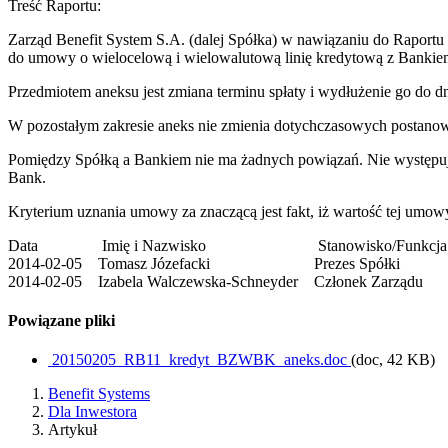
Treść Raportu:
Zarząd Benefit System S.A. (dalej Spółka) w nawiązaniu do Raport
do umowy o wielocelową i wielowalutową linię kredytową z Banki
Przedmiotem aneksu jest zmiana terminu spłaty i wydłużenie go do dn
W pozostałym zakresie aneks nie zmienia dotychczasowych postan
Pomiędzy Spółką a Bankiem nie ma żadnych powiązań. Nie występuj
Bank.
Kryterium uznania umowy za znaczącą jest fakt, iż wartość tej umow
Data Imię i Nazwisko Stanowisko/Funkcj
2014-02-05 Tomasz Józefacki Prezes Spółki
2014-02-05 Izabela Walczewska-Schneyder Członek Zarządu
Powiązane pliki
20150205_RB11_kredyt_BZWBK_aneks.doc
(doc, 42 KB)
Benefit Systems
Dla Inwestora
Artykuł