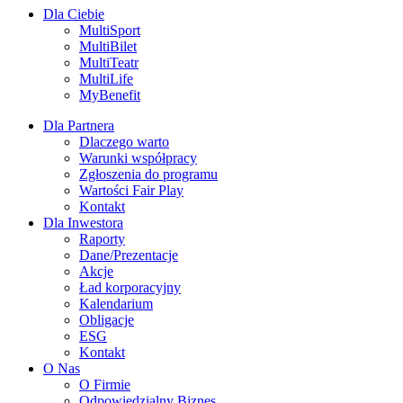
Dla Ciebie
MultiSport
MultiBilet
MultiTeatr
MultiLife
MyBenefit
Dla Partnera
Dlaczego warto
Warunki współpracy
Zgłoszenia do programu
Wartości Fair Play
Kontakt
Dla Inwestora
Raporty
Dane/Prezentacje
Akcje
Ład korporacyjny
Kalendarium
Obligacje
ESG
Kontakt
O Nas
O Firmie
Odpowiedzialny Biznes