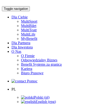
Toggle navigation
Dla Ciebie
MultiSport
MultiBilet
MultiTeatr
MultiLife
MyBenefit
Dla Partnera
Dla Inwestora
O Nas
O Firmie
Odpowiedzialny Biznes
Benefit Systems za granicą
Kariera
Biuro Prasowe
Pomoc
PL
Polski (pl)
English (eng)