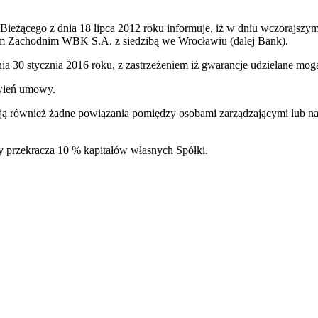
u Bieżącego z dnia 18 lipca 2012 roku informuje, iż w dniu wczorajs
em Zachodnim WBK S.A. z siedzibą we Wrocławiu (dalej Bank).
ia 30 stycznia 2016 roku, z zastrzeżeniem iż gwarancje udzielane mogą
owień umowy.
ą również żadne powiązania pomiędzy osobami zarządzającymi lub na
y przekracza 10 % kapitałów własnych Spółki.
a