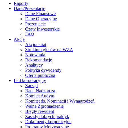
Raporty
Dane/Prezentacje
Dane Finansowe
Dane Operacyjne
Prezentacje
Czaty Inwestorskie
FAQ
Akcje
Akcjonariat
Struktura głosów na WZA
Notowania
Rekomendacje
Analitycy
Polityka dywidendy
Oferta publiczna
Ład korporacyjny
Zarząd
Rada Nadzorcza
Komitet Audytu
Komitet ds. Nominacji i Wynagrodzeń
Walne Zgromadzenie
Biegły rewident
Zasady dobrych praktyk
Dokumenty korporacyjne
Programy Motywacyjne