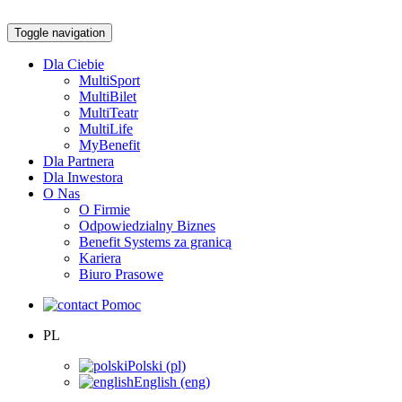
Toggle navigation
Dla Ciebie
MultiSport
MultiBilet
MultiTeatr
MultiLife
MyBenefit
Dla Partnera
Dla Inwestora
O Nas
O Firmie
Odpowiedzialny Biznes
Benefit Systems za granicą
Kariera
Biuro Prasowe
Pomoc
PL
Polski (pl)
English (eng)