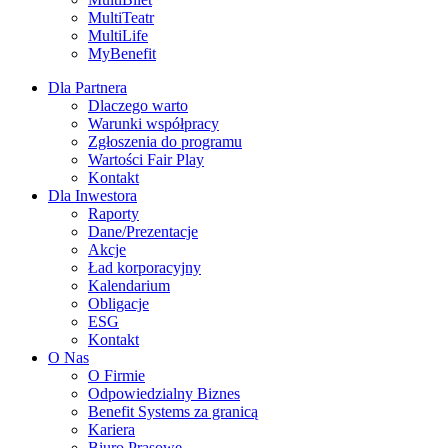
MultiTeatr
MultiLife
MyBenefit
Dla Partnera
Dlaczego warto
Warunki współpracy
Zgłoszenia do programu
Wartości Fair Play
Kontakt
Dla Inwestora
Raporty
Dane/Prezentacje
Akcje
Ład korporacyjny
Kalendarium
Obligacje
ESG
Kontakt
O Nas
O Firmie
Odpowiedzialny Biznes
Benefit Systems za granicą
Kariera
Biuro Prasowe