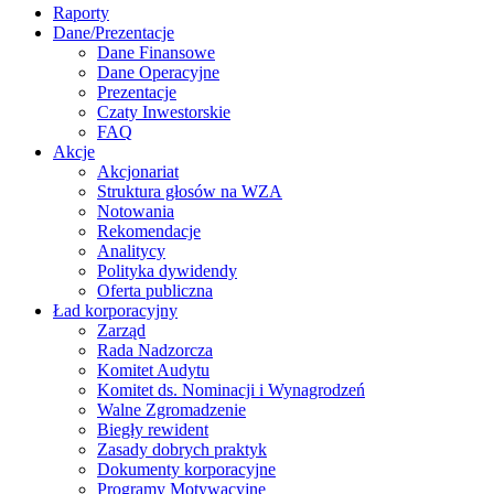
Raporty
Dane/Prezentacje
Dane Finansowe
Dane Operacyjne
Prezentacje
Czaty Inwestorskie
FAQ
Akcje
Akcjonariat
Struktura głosów na WZA
Notowania
Rekomendacje
Analitycy
Polityka dywidendy
Oferta publiczna
Ład korporacyjny
Zarząd
Rada Nadzorcza
Komitet Audytu
Komitet ds. Nominacji i Wynagrodzeń
Walne Zgromadzenie
Biegły rewident
Zasady dobrych praktyk
Dokumenty korporacyjne
Programy Motywacyjne