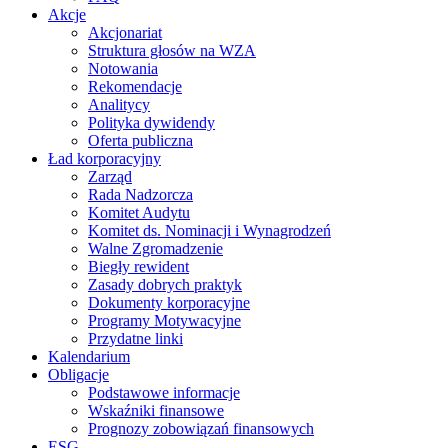
Akcje
Akcjonariat
Struktura głosów na WZA
Notowania
Rekomendacje
Analitycy
Polityka dywidendy
Oferta publiczna
Ład korporacyjny
Zarząd
Rada Nadzorcza
Komitet Audytu
Komitet ds. Nominacji i Wynagrodzeń
Walne Zgromadzenie
Biegły rewident
Zasady dobrych praktyk
Dokumenty korporacyjne
Programy Motywacyjne
Przydatne linki
Kalendarium
Obligacje
Podstawowe informacje
Wskaźniki finansowe
Prognozy zobowiązań finansowych
ESG