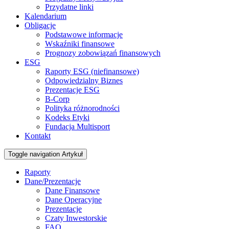
Przydatne linki
Kalendarium
Obligacje
Podstawowe informacje
Wskaźniki finansowe
Prognozy zobowiązań finansowych
ESG
Raporty ESG (niefinansowe)
Odpowiedzialny Biznes
Prezentacje ESG
B-Corp
Polityka różnorodności
Kodeks Etyki
Fundacja Multisport
Kontakt
Toggle navigation
Artykuł
Raporty
Dane/Prezentacje
Dane Finansowe
Dane Operacyjne
Prezentacje
Czaty Inwestorskie
FAQ