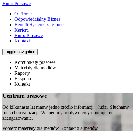
Biuro Prasowe
O Firmie
Odpowiedzialny Biznes
Benefit Systems za granicą
Kariera
Biuro Prasowe
Kontakt
Toggle navigation
Komunikaty prasowe
Materiały dla mediów
Raporty
Eksperci
Kontakt
Centrum prasowe
Od kilkunastu lat mamy jedno źródło informacji – ludzi. Słuchamy
potrzeb organizacji. Wspieramy, motywujemy i budujemy
zaangażowanie.
Pobierz materiały dla mediów Kontakt dla medów