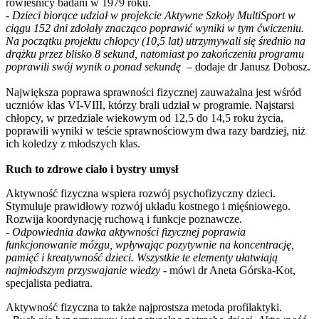
rówieśnicy badani w 1979 roku.
-
Dzieci biorące udział w projekcie Aktywne Szkoły MultiSport w
ciągu 152 dni zdołały znacząco poprawić wyniki w tym ćwiczeniu.
Na początku projektu chłopcy (10,5 lat) utrzymywali się średnio na
drążku przez blisko 8 sekund, natomiast po zakończeniu programu
poprawili swój wynik o ponad sekundę –
dodaje dr Janusz Dobosz.
Największa poprawa sprawności fizycznej zauważalna jest wśród
uczniów klas VI-VIII, którzy brali udział w programie. Najstarsi
chłopcy, w przedziale wiekowym od 12,5 do 14,5 roku życia,
poprawili wyniki w teście sprawnościowym dwa razy bardziej, niż
ich koledzy z młodszych klas.
Ruch to zdrowe ciało i bystry umysł
Aktywność fizyczna wspiera rozwój psychofizyczny dzieci.
Stymuluje prawidłowy rozwój układu kostnego i mięśniowego.
Rozwija koordynację ruchową i funkcje poznawcze.
- Odpowiednia dawka aktywności fizycznej poprawia
funkcjonowanie mózgu, wpływając pozytywnie na koncentrację,
pamięć i kreatywność dzieci. Wszystkie te elementy ułatwiają
najmłodszym przyswajanie wiedzy -
mówi dr Aneta Górska-Kot,
specjalista pediatra.
Aktywność fizyczna to także najprostsza metoda profilaktyki.