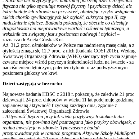
- Ruch nie bez przyczyny jest naturalną potrzebą dzieci. Aktywność
fizyczna nie tylko stymuluje rozwój fizyczny i psychiczny dzieci, ale
także buduje ich zdrowie na przyszłość, obniżając ryzyko wstąpienia
takich chorób cywilizacyjnych jak otyłość, cukrzyca typu II, czy
nadciśnienie tętnicze. Badania pokazują, że obecnie co dziesiąty
drugoklasista ma nieprawidłowe wartości ciśnienia tętniczego, a
wskaźnik ten związany jest z poziomem nadwagi i otyłości –
zaznacza dr Aneta Górska-Kot.
Aż 31,2 proc. ośmiolatków w Polsce ma nadmierną masę ciała, a z
otyłością zmaga się 12,7 proc. z nich (badania COSI 2016). Według
Światowej Organizacji Zdrowia (WHO) siedzący tryb życia zajmuje
czwarte miejsce wśród przyczyn śmiertelności ludzi na świecie - za
nadciśnieniem tętniczym, paleniem tytoniu oraz podwyższonym
poziomem glukozy we krwi.
Dzieci zastygają w bezruchu
Najnowsze badania HBSC z 2018 r. pokazują, że zaledwie 21 proc.
dziewcząt i 24 proc. chłopców w wieku 11 lat podejmuje godzinną,
zaplanowaną aktywność fizyczną każdego dnia, zgodnie z
zaleceniami Światowej Organizacji Zdrowia.
- Aktywność fizyczna przy tak wielu pozytywnych skutkach dla
organizmu, nie powinna być postrzegana jako przykry obowiązek, a
realna inwestycja w zdrowie. Tymczasem z badań
przeprowadzonych w ramach programu Aktywne Szkoły MultiSport
wynika, że wciąż do 20 proc. dzieci nie bierze udziału w lekcjach