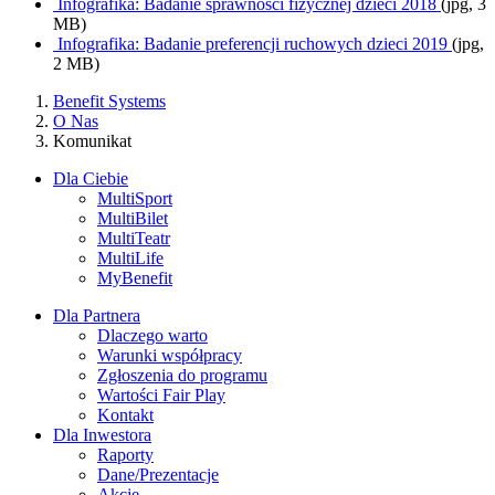
Infografika: Badanie sprawności fizycznej dzieci 2018
(jpg, 3
MB)
Infografika: Badanie preferencji ruchowych dzieci 2019
(jpg,
2 MB)
Benefit Systems
O Nas
Komunikat
Dla Ciebie
MultiSport
MultiBilet
MultiTeatr
MultiLife
MyBenefit
Dla Partnera
Dlaczego warto
Warunki współpracy
Zgłoszenia do programu
Wartości Fair Play
Kontakt
Dla Inwestora
Raporty
Dane/Prezentacje
Akcje