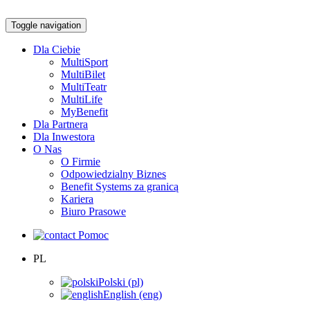
Toggle navigation
Dla Ciebie
MultiSport
MultiBilet
MultiTeatr
MultiLife
MyBenefit
Dla Partnera
Dla Inwestora
O Nas
O Firmie
Odpowiedzialny Biznes
Benefit Systems za granicą
Kariera
Biuro Prasowe
Pomoc
PL
Polski (pl)
English (eng)