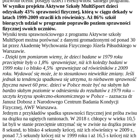
pozwolił ocenić postępy dzieci i efektywność samego programu.
W wyniku projektu Aktywne Szkoły MultiSport dzieci
odzyskały 43% sprawności fizycznej, którą w ciągu dekady w
latach 1999-2009 stracili ich rówieśnicy. Aż 86% szkół
biorących udział w programie poprawiło poziom sprawności
fizycznej swoich uczniów.
Wyniki testu sprawnościowego z programu Aktywne szkoły
MultiSport można porównać z danymi gromadzonymi od ponad 30
lat przez Akademię Wychowania Fizycznego Józefa Piłsudskiego w
Warszawie.
- Dzięki tym pomiarom wiemy, że dzieci badane w 1979 roku
przeciętnie były o 1,8% sprawniejsze, niż ich koledzy badani w
1999 roku i o blisko 4,5% sprawniejsze od rówieśników z 2009
roku. Wydawać się może, że to stosunkowo niewielkie zmiany. Jeśli
jednak ta tendencja spadkowa się utrzyma, to niebawem sprawność
fizyczna nawet 60 proc. dzieci w Polsce może być na słabym lub
bardzo słabym poziomie w odniesieniu do rezultatów z 1979 roku –
szczytu kryzysu społeczno-ekonomicznego w Polsce –
zaznacza dr
Janusz Dobosz z Narodowego Centrum Badania Kondycji
Fizycznej, AWF Warszawa.
Jednym z przykładów spadku sprawności fizycznej jest próba zwisu
na drążku na ugiętych ramionach. W 2018 r. chłopcy w wieku 10,5
lat byli w stanie przeciętnie utrzymać się w zwisie na drążku prawie
8 sekund, to blisko 4 sekundy krócej, niż ich rówieśnicy w 2009 r.,
ponad 7,5 sekundy krócej niż w 1999 roku i aż 16,5 s krócej niż ich