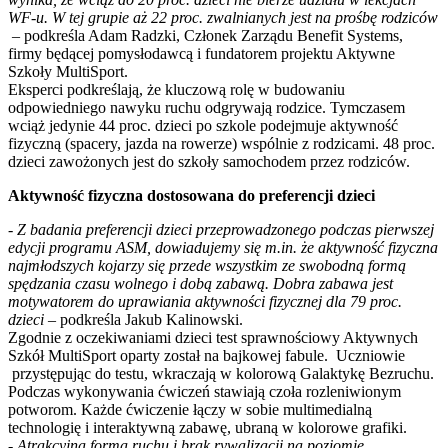
WF-u. W tej grupie aż 22 proc. zwalnianych jest na prośbę rodziców
– podkreśla Adam Radzki, Członek Zarządu Benefit Systems,
firmy będącej pomysłodawcą i fundatorem projektu Aktywne
Szkoły MultiSport.
Eksperci podkreślają, że kluczową rolę w budowaniu
odpowiedniego nawyku ruchu odgrywają rodzice. Tymczasem
wciąż jedynie 44 proc. dzieci po szkole podejmuje aktywność
fizyczną (spacery, jazda na rowerze) wspólnie z rodzicami. 48 proc.
dzieci zawożonych jest do szkoły samochodem przez rodziców.
Aktywność fizyczna dostosowana do preferencji dzieci
- Z badania preferencji dzieci przeprowadzonego podczas pierwszej
edycji programu ASM, dowiadujemy się m.in. że aktywność fizyczna
najmłodszych kojarzy się przede wszystkim ze swobodną formą
spędzania czasu wolnego i dobą zabawą. Dobra zabawa jest
motywatorem do uprawiania aktywności fizycznej dla 79 proc.
dzieci
– podkreśla Jakub Kalinowski.
Zgodnie z oczekiwaniami dzieci test sprawnościowy Aktywnych
Szkół MultiSport oparty został na bajkowej fabule. Uczniowie
przystępując do testu, wkraczają w kolorową Galaktykę Bezruchu.
Podczas wykonywania ćwiczeń stawiają czoła rozleniwionym
potworom. Każde ćwiczenie łączy w sobie multimedialną
technologię i interaktywną zabawę, ubraną w kolorowe grafiki.
- Atrakcyjna forma ruchu i brak rywalizacji na poziomie