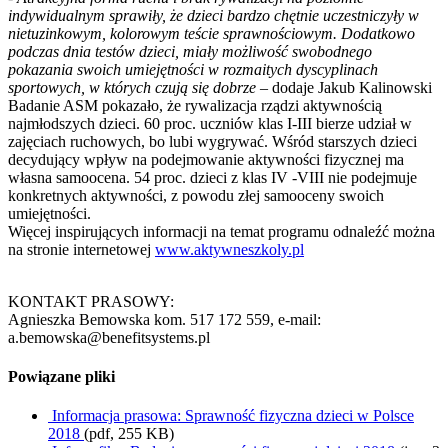
indywidualnym sprawiły, że dzieci bardzo chętnie uczestniczyły w
nietuzinkowym, kolorowym teście sprawnościowym. Dodatkowo
podczas dnia testów dzieci, miały możliwość swobodnego
pokazania swoich umiejętności w rozmaitych dyscyplinach
sportowych, w których czują się dobrze –
dodaje Jakub Kalinowski
Badanie ASM pokazało, że rywalizacja rządzi aktywnością
najmłodszych dzieci. 60 proc. uczniów klas I-III bierze udział w
zajęciach ruchowych, bo lubi wygrywać. Wśród starszych dzieci
decydujący wpływ na podejmowanie aktywności fizycznej ma
własna samoocena. 54 proc. dzieci z klas IV -VIII nie podejmuje
konkretnych aktywności, z powodu złej samooceny swoich
umiejętności.
Więcej inspirujących informacji na temat programu odnaleźć można
na stronie internetowej
www.aktywneszkoly.pl
KONTAKT PRASOWY:
Agnieszka Bemowska kom. 517 172 559, e-mail:
a.bemowska@benefitsystems.pl
Powiązane pliki
Informacja prasowa: Sprawność fizyczna dzieci w Polsce
2018
(pdf, 255 KB)