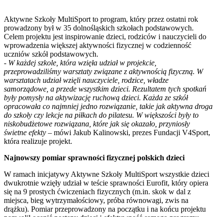
Aktywne Szkoły MultiSport to program, który przez ostatni rok
prowadzony był w 35 dolnośląskich szkołach podstawowych.
Celem projektu jest inspirowanie dzieci, rodziców i nauczycieli do
wprowadzenia większej aktywności fizycznej w codzienność
uczniów szkół podstawowych.
- W każdej szkole, która wzięła udział w projekcie,
przeprowadziliśmy warsztaty związane z aktywnością fizyczną. W
warsztatach udział wzięli nauczyciele, rodzice, władze
samorządowe, a przede wszystkim dzieci. Rezultatem tych spotkań
były pomysły na aktywizację ruchową dzieci. Każda ze szkół
opracowała co najmniej jedno rozwiązanie, takie jak aktywna droga
do szkoły czy lekcje na piłkach do pilatesu. W większości były to
niskobudżetowe rozwiązana, które jak się okazało, przyniosły
świetne efekty
– mówi Jakub Kalinowski, prezes Fundacji V4Sport,
która realizuje projekt.
Najnowszy pomiar sprawności fizycznej polskich dzieci
W ramach inicjatywy Aktywne Szkoły MultiSport wszystkie dzieci
dwukrotnie wzięły udział w teście sprawności Eurofit, który opiera
się na 9 prostych ćwiczeniach fizycznych (m.in. skok w dal z
miejsca, bieg wytrzymałościowy, próba równowagi, zwis na
drążku). Pomiar przeprowadzony na początku i na końcu projektu