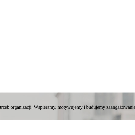
potrzeb organizacji. Wspieramy, motywujemy i budujemy zaangażowanie