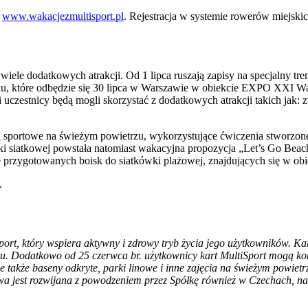
a
www.wakacjezmultisport.pl
. Rejestracja w systemie rowerów miejski
j wiele dodatkowych atrakcji. Od 1 lipca ruszają zapisy na specjalny
które odbędzie się 30 lipca w Warszawie w obiekcie EXPO XXI Warsz
i uczestnicy będą mogli skorzystać z dodatkowych atrakcji takich jak: 
ia sportowe na świeżym powietrzu, wykorzystujące ćwiczenia stworzone
ki siatkowej powstała natomiast wakacyjna propozycja „Let’s Go Bea
 przygotowanych boisk do siatkówki plażowej, znajdujących się w obi
.
ort, który wspiera aktywny i zdrowy tryb życia jego użytkowników. Kar
ju. Dodatkowo od 25 czerwca br. użytkownicy kart MultiSport mogą k
 także baseny odkryte, parki linowe i inne zajęcia na świeżym powietr
wa jest rozwijana z powodzeniem przez Spółkę również w Czechach, na S