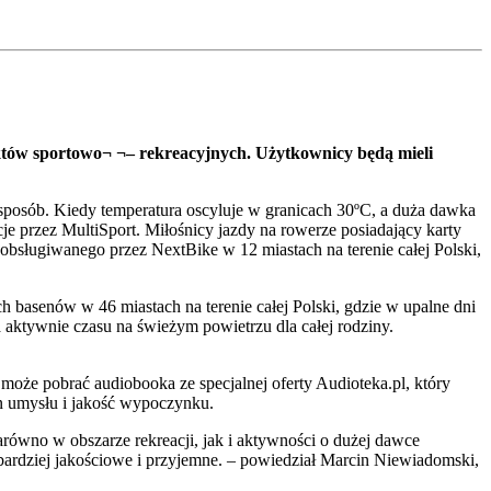
ektów sportowo¬ ¬– rekreacyjnych. Użytkownicy będą mieli
y sposób. Kiedy temperatura oscyluje w granicach 30ºC, a duża dawka
je przez MultiSport. Miłośnicy jazdy na rowerze posiadający karty
 obsługiwanego przez NextBike w 12 miastach na terenie całej Polski,
basenów w 46 miastach na terenie całej Polski, gdzie w upalne dni
 aktywnie czasu na świeżym powietrzu dla całej rodziny.
może pobrać audiobooka ze specjalnej oferty Audioteka.pl, który
an umysłu i jakość wypoczynku.
arówno w obszarze rekreacji, jak i aktywności o dużej dawce
ardziej jakościowe i przyjemne. – powiedział Marcin Niewiadomski,