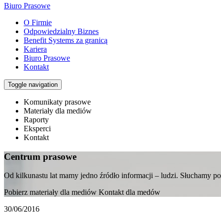
Biuro Prasowe
O Firmie
Odpowiedzialny Biznes
Benefit Systems za granicą
Kariera
Biuro Prasowe
Kontakt
Toggle navigation
Komunikaty prasowe
Materiały dla mediów
Raporty
Eksperci
Kontakt
Centrum prasowe
Od kilkunastu lat mamy jedno źródło informacji – ludzi. Słuchamy 
Pobierz materiały dla mediów Kontakt dla medów
30/06/2016