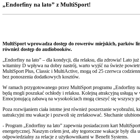
„Endorfiny na lato” z MultiSport!
MultiSport wprowadza dostęp do rowerów miejskich, parków lino
również dostęp do audiobooków.
„Endorfiny na lato” – dla kondycji, dla relaksu, dla zdrowia! Lato 
witaminy D wpływa na dobry nastrój, warto wyjść na świeże powietrze
MultiSport Plus, Classic i MultiActive, mogą od 25 czerwca codzienn
bez ponoszenia dodatkowych kosztów.
W ramach przygotowanego przez MultiSport programu „Endorfiny na L
będą mogli poszukać ochłody i relaksu. Kolejną atrakcyjną usługą w 
Emocjonującą zabawą na wysokościach mogą cieszyć się wszyscy posi
Poza rozwijaniem ciała istotne jest również poszerzanie wyobraźni, 
uatrakcyjni mu wakacje i pozwoli się zrelaksować. Słuchanie ulubi
- Program „Endorfiny na lato” zapewnia posiadaczom kart MultiSport
energetycznej. Naszym celem jest, aby tegoroczne wakacje były dla
odpowiedzialny za relacje z użytkownikami w Benefit Systems.