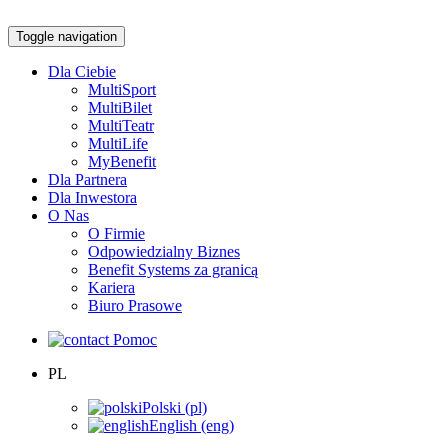
Toggle navigation
Dla Ciebie
MultiSport
MultiBilet
MultiTeatr
MultiLife
MyBenefit
Dla Partnera
Dla Inwestora
O Nas
O Firmie
Odpowiedzialny Biznes
Benefit Systems za granicą
Kariera
Biuro Prasowe
Pomoc
PL
Polski (pl)
English (eng)