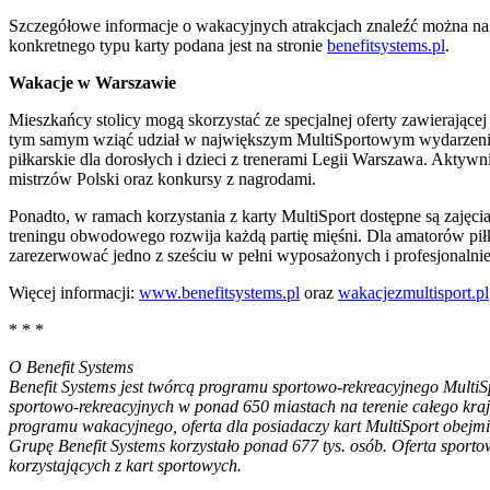
Szczegółowe informacje o wakacyjnych atrakcjach znaleźć można n
konkretnego typu karty podana jest na stronie
benefitsystems.pl
.
Wakacje w Warszawie
Mieszkańcy stolicy mogą skorzystać ze specjalnej oferty zawierające
tym samym wziąć udział w największym MultiSportowym wydarzeniu, 
piłkarskie dla dorosłych i dzieci z trenerami Legii Warszawa. Aktywn
mistrzów Polski oraz konkursy z nagrodami.
Ponadto, w ramach korzystania z karty MultiSport dostępne są zajęc
treningu obwodowego rozwija każdą partię mięśni. Dla amatorów pił
zarezerwować jedno z sześciu w pełni wyposażonych i profesjonalnie
Więcej informacji:
www.benefitsystems.pl
oraz
wakacjezmultisport.pl
* * *
O Benefit Systems
Benefit Systems jest twórcą programu sportowo-rekreacyjnego MultiSp
sportowo-rekreacyjnych w ponad 650 miastach na terenie całego kra
programu wakacyjnego, oferta dla posiadaczy kart MultiSport obejmie
Grupę Benefit Systems korzystało ponad 677 tys. osób. Oferta sporto
korzystających z kart sportowych.