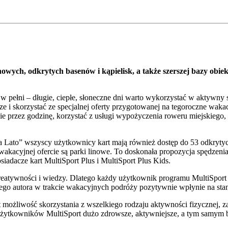
wych, odkrytych basenów i kąpielisk, a także szerszej bazy obi
już w pełni – długie, ciepłe, słoneczne dni warto wykorzystać w aktywn
 i skorzystać ze specjalnej oferty przygotowanej na tegoroczne wakac
ie przez godzinę, korzystać z usługi wypożyczenia roweru miejskiego,
ato” wszyscy użytkownicy kart mają również dostęp do 53 odkrytych 
wakacyjnej ofercie są parki linowe. To doskonała propozycja spędzenia
adacze kart MultiSport Plus i MultiSport Plus Kids.
kreatywności i wiedzy. Dlatego każdy użytkownik programu MultiSport 
onego autora w trakcie wakacyjnych podróży pozytywnie wpłynie na st
 możliwość skorzystania z wszelkiego rodzaju aktywności fizycznej, z
 użytkowników MultiSport dużo zdrowsze, aktywniejsze, a tym samym b