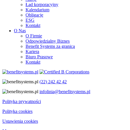
Ład korporacyjny
Kalendarium
Obligacje
ESG
Kontakt
O Nas
O Firmie
Odpowiedzialny Biznes
Benefit Systems za granicą
Kariera
Biuro Prasowe
Kontakt
(22) 242 42 42
infolinia@benefitsystems.pl
Polityka prywatności
Polityka cookies
Ustawienia cookies