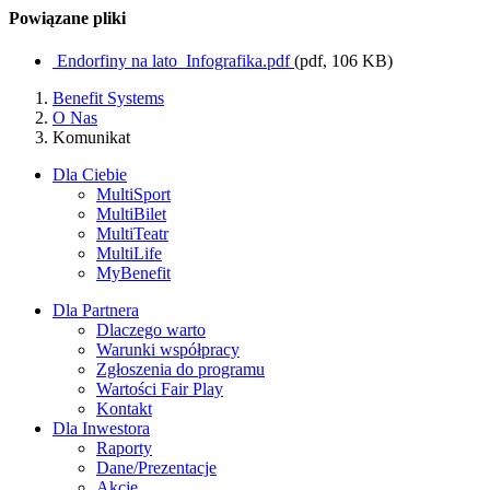
Powiązane pliki
Endorfiny na lato_Infografika.pdf
(pdf, 106 KB)
Benefit Systems
O Nas
Komunikat
Dla Ciebie
MultiSport
MultiBilet
MultiTeatr
MultiLife
MyBenefit
Dla Partnera
Dlaczego warto
Warunki współpracy
Zgłoszenia do programu
Wartości Fair Play
Kontakt
Dla Inwestora
Raporty
Dane/Prezentacje
Akcje