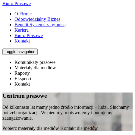
Biuro Prasowe
O Firmie
Odpowiedzialny Biznes
Benefit Systems za granicą
Kariera
Biuro Prasowe
Kontakt
Toggle navigation
Komunikaty prasowe
Materiały dla mediów
Raporty
Eksperci
Kontakt
Centrum prasowe
Od kilkunastu lat mamy jedno źródło informacji – ludzi. Słuchamy
potrzeb organizacji. Wspieramy, motywujemy i budujemy
zaangażowanie.
Pobierz materiały dla mediów Kontakt dla medów