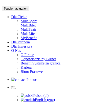
Toggle navigation
Dla Ciebie
MultiSport
MultiBilet
MultiTeatr
MultiLife
MyBenefit
Dla Partnera
Dla Inwestora
O Nas
O Firmie
Odpowiedzialny Biznes
Benefit Systems za granicą
Kariera
Biuro Prasowe
Pomoc
PL
Polski (pl)
English (eng)