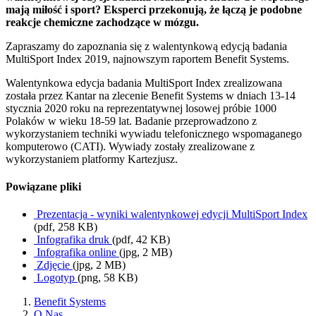
mają miłość i sport? Eksperci przekonują, że łączą je podobne
reakcje chemiczne zachodzące w mózgu.
Zapraszamy do zapoznania się z walentynkową edycją badania
MultiSport Index 2019, najnowszym raportem Benefit Systems.
Walentynkowa edycja badania MultiSport Index zrealizowana
została przez Kantar na zlecenie Benefit Systems w dniach 13-14
stycznia 2020 roku na reprezentatywnej losowej próbie 1000
Polaków w wieku 18-59 lat. Badanie przeprowadzono z
wykorzystaniem techniki wywiadu telefonicznego wspomaganego
komputerowo (CATI). Wywiady zostały zrealizowane z
wykorzystaniem platformy Kartezjusz.
Powiązane pliki
Prezentacja - wyniki walentynkowej edycji MultiSport Index
(pdf, 258 KB)
Infografika druk
(pdf, 42 KB)
Infografika online
(jpg, 2 MB)
Zdjęcie
(jpg, 2 MB)
Logotyp
(png, 58 KB)
Benefit Systems
O Nas