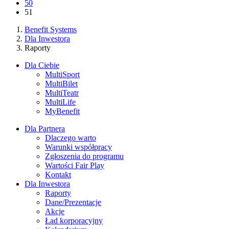
50
51
Benefit Systems
Dla Inwestora
Raporty
Dla Ciebie
MultiSport
MultiBilet
MultiTeatr
MultiLife
MyBenefit
Dla Partnera
Dlaczego warto
Warunki współpracy
Zgłoszenia do programu
Wartości Fair Play
Kontakt
Dla Inwestora
Raporty
Dane/Prezentacje
Akcje
Ład korporacyjny