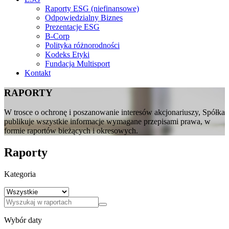
Raporty ESG (niefinansowe)
Odpowiedzialny Biznes
Prezentacje ESG
B-Corp
Polityka różnorodności
Kodeks Etyki
Fundacja Multisport
Kontakt
RAPORTY
W trosce o ochronę i poszanowanie interesów akcjonariuszy, Spółka
publikuje wszystkie informacje wymagane przepisami prawa, w
formie raportów bieżących i okresowych.
Raporty
Kategoria
Wybór daty