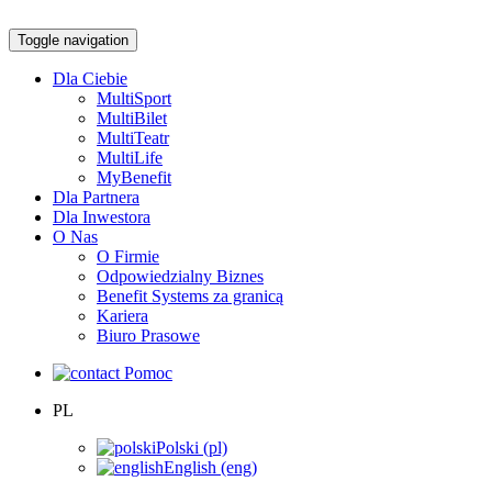
Toggle navigation
Dla Ciebie
MultiSport
MultiBilet
MultiTeatr
MultiLife
MyBenefit
Dla Partnera
Dla Inwestora
O Nas
O Firmie
Odpowiedzialny Biznes
Benefit Systems za granicą
Kariera
Biuro Prasowe
Pomoc
PL
Polski (pl)
English (eng)