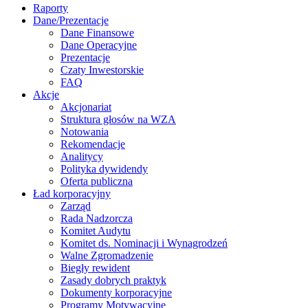
Raporty
Dane/Prezentacje
Dane Finansowe
Dane Operacyjne
Prezentacje
Czaty Inwestorskie
FAQ
Akcje
Akcjonariat
Struktura głosów na WZA
Notowania
Rekomendacje
Analitycy
Polityka dywidendy
Oferta publiczna
Ład korporacyjny
Zarząd
Rada Nadzorcza
Komitet Audytu
Komitet ds. Nominacji i Wynagrodzeń
Walne Zgromadzenie
Biegły rewident
Zasady dobrych praktyk
Dokumenty korporacyjne
Programy Motywacyjne