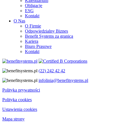
Kalendarium
Obligacje
ESG
Kontakt
O Nas
O Firmie
Odpowiedzialny Biznes
Benefit Systems za granicą
Kariera
Biuro Prasowe
Kontakt
(22) 242 42 42
infolinia@benefitsystems.pl
Polityka prywatności
Polityka cookies
Ustawienia cookies
Mapa strony