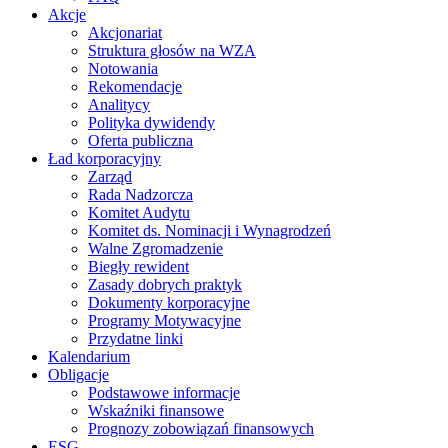
Akcje
Akcjonariat
Struktura głosów na WZA
Notowania
Rekomendacje
Analitycy
Polityka dywidendy
Oferta publiczna
Ład korporacyjny
Zarząd
Rada Nadzorcza
Komitet Audytu
Komitet ds. Nominacji i Wynagrodzeń
Walne Zgromadzenie
Biegły rewident
Zasady dobrych praktyk
Dokumenty korporacyjne
Programy Motywacyjne
Przydatne linki
Kalendarium
Obligacje
Podstawowe informacje
Wskaźniki finansowe
Prognozy zobowiązań finansowych
ESG